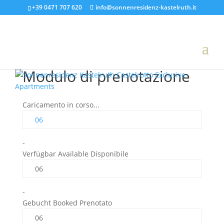
+39 0471 707 620
info@sonnenresidenz-kastelruth.it
Modulo di prenotazione
Caricamento in corso...
06
-
Verfügbar Available Disponibile
06
-
Gebucht Booked Prenotato
06